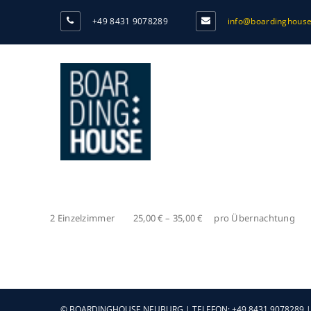
+49 8431 9078289
info@boardinghouse
2 Einzelzimmer 25,00 € – 35,00 € pro Übernachtung
© BOARDINGHOUSE NEUBURG | TELEFON: +49 8431 9078289 |