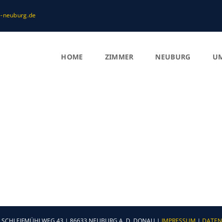
-neuburg.de
HOME
ZIMMER
NEUBURG
U
 SCHLEIFMÜHLWEG 43 | 86633 NEUBURG A. D. DONAU |
IMPRESSUM
|
DATEN